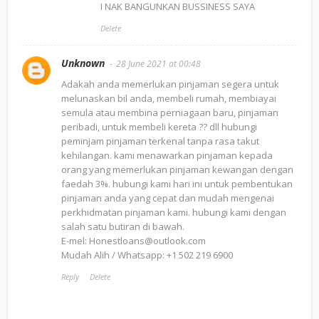
I NAK BANGUNKAN BUSSINESS SAYA
Delete
Unknown
28 June 2021 at 00:48
Adakah anda memerlukan pinjaman segera untuk
melunaskan bil anda, membeli rumah, membiayai
semula atau membina perniagaan baru, pinjaman
peribadi, untuk membeli kereta ?? dll hubungi
peminjam pinjaman terkenal tanpa rasa takut
kehilangan. kami menawarkan pinjaman kepada
orang yang memerlukan pinjaman kewangan dengan
faedah 3%. hubungi kami hari ini untuk pembentukan
pinjaman anda yang cepat dan mudah mengenai
perkhidmatan pinjaman kami. hubungi kami dengan
salah satu butiran di bawah.
E-mel: Honestloans@outlook.com
Mudah Alih / Whatsapp: +1 502 219 6900
Reply
Delete