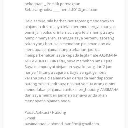
pekerjaan: _ Pemilik perniagaan
Sebarang notis: ____ hendidi01@gmail.com
Halo semua, sila berhati-hati tentang mendapatkan
pinjaman di sini, saya telah bertemu dengan banyak
peminjam palsu di internet, saya telah menipu saya
hampir menyerah, sehingga saya bertemu seorang
rakan yang baru saja memohon pinjaman dan dia
mendapat pinjaman tanpa tekanan, jadi dia
memperkenalkan saya kepada legitamate AASIMAHA
ADILA AHMED LOIR FIRM, saya memohon Rm1.3 juta.
Saya mempunyai pinjaman saya kurang dari 2 jam
hanya 1% tanpa cagaran. Saya sangat gembira
kerana saya diselamatkan daripada mendapatkan
hutang miskin. jadi saya nasihat semua orang di sini
memerlukan pinjaman untuk menghubungi AASIMAHA
dan saya memberi jaminan bahawa anda akan
mendapat pinjaman anda.
Pusat Aplikasi / Hubungi
E-mail: ._________
aasimahaadilaahmed.loanfirm@gmail.com