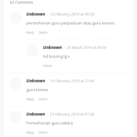
62 Comments
Unknown
15 February 2019 at 00:39
permohonan guru perpaduan atau guru kemas
Reply
Delete
Unknown
20 March 2019 at 04:56
Ad kosong lg x
Delete
Unknown
16 February 2019 at 21:44
guru kemas
Reply
Delete
Unknown
23 February 2019 at 01:08
Permohonqn guru tabika
Reply
Delete