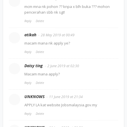
mcm mna nk pohon ?? knpa x blh buka ??? mohon
pencerahan sbb nk sgt!
Reply
Delete
atikah
28 May 2019 at 00:49
macam mana nk apply ye?
Reply
Delete
Daisy ting
2 June 2019 at 02:30
Macam mana apply?
Reply
Delete
UNKNOWS
11 June 2019 at 21:34
APPLY LA kat website Jobsmalaysia.gov.my
Reply
Delete