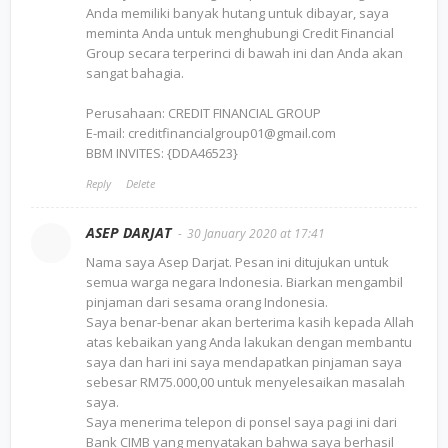
Anda memiliki banyak hutang untuk dibayar, saya
meminta Anda untuk menghubungi Credit Financial
Group secara terperinci di bawah ini dan Anda akan
sangat bahagia.
Perusahaan: CREDIT FINANCIAL GROUP
E-mail: creditfinancialgroup01@gmail.com
BBM INVITES: {DDA46523}
Reply
Delete
ASEP DARJAT
30 January 2020 at 17:41
Nama saya Asep Darjat. Pesan ini ditujukan untuk
semua warga negara Indonesia. Biarkan mengambil
pinjaman dari sesama orang Indonesia.
Saya benar-benar akan berterima kasih kepada Allah
atas kebaikan yang Anda lakukan dengan membantu
saya dan hari ini saya mendapatkan pinjaman saya
sebesar RM75.000,00 untuk menyelesaikan masalah
saya.
Saya menerima telepon di ponsel saya pagi ini dari
Bank CIMB yang menyatakan bahwa saya berhasil