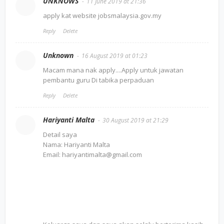
UNKNOWS
11 June 2019 at 21:36
apply kat website jobsmalaysia.gov.my
Reply
Delete
Unknown
16 August 2019 at 01:23
Macam mana nak apply....Apply untuk jawatan
pembantu guru Di tabika perpaduan
Reply
Delete
Hariyanti Malta
30 August 2019 at 21:29
Detail saya
Nama: Hariyanti Malta
Email: hariyantimalta@gmail.com