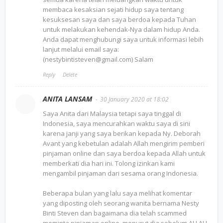
membaca kesaksian sejati hidup saya tentang
kesuksesan saya dan saya berdoa kepada Tuhan
untuk melakukan kehendak-Nya dalam hidup Anda.
Anda dapat menghubungi saya untuk informasi lebih
lanjut melalui email saya:
(nestybintisteven@gmail.com) Salam
Reply
Delete
ANITA LANSAM
30 January 2020 at 18:02
Saya Anita dari Malaysia tetapi saya tinggal di
Indonesia, saya mencurahkan waktu saya di sini
karena janji yang saya berikan kepada Ny. Deborah
Avant yang kebetulan adalah Allah mengirim pemberi
pinjaman online dan saya berdoa kepada Allah untuk
memberkati dia hari ini. Tolong izinkan kami
mengambil pinjaman dari sesama orang Indonesia.
Beberapa bulan yang lalu saya melihat komentar
yang diposting oleh seorang wanita bernama Nesty
Binti Steven dan bagaimana dia telah scammed
meminta pinjaman online, menurut dia sebelum ALLAH