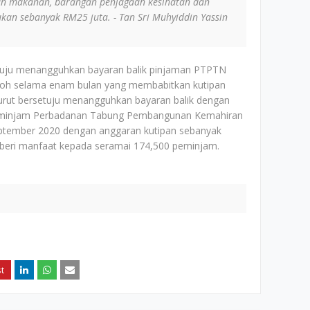
an makanan, barangan penjagaan kesihatan dan
an sebanyak RM25 juta. - Tan Sri Muhyiddin Yassin
setuju menangguhkan bayaran balik pinjaman PTPTN
h selama enam bulan yang membabitkan kutipan
turut bersetuju menangguhkan bayaran balik dengan
eminjam Perbadanan Tabung Pembangunan Kemahiran
September 2020 dengan anggaran kutipan sebanyak
emberi manfaat kepada seramai 174,500 peminjam.