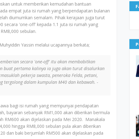
tuskan untuk memberikan kemudahan bantuan
F
pada empat juta isi rumah yang berpendapatan bulanan
lah diumumkan semalam. Pihak kerajaan juga turut
ecara 'one-off' kepada 1.1 juta isi rumah yang
 RM8,000 sebulan.
P
 Muhyiddin Yassin melalui ucapannya berkata;
pemberian secara 'one-off' itu akan membabitkan
 buat pertama kalinya ia juga akan turut disalurkan
masuklah pekerja swasta, peneroka Felda, petani,
ang tergolong dalam kumpulan M40 dan kebawah. -
ahawa bagi isi rumah yang mempunyai pendapatan
h, bayaran sebanyak RM1,000 akan diberikan bermula
mlah RM600 akan dijelaskan pada Mei 2020. Manakala
4,000 hingga RM8,000 sebulan pula akan diberikan
20 dan baki berjumlah RM500 akan dijelaskan pada