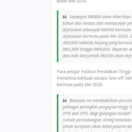
bulan Mei 2020.
Sebanyak RM800 akan diberikan k
tahun dan keatas dan mempunyai p
dijelaskan sebanyak RM500 bermula
dijelaskan bermula pada Mei 2020. S
400,000 individu bujang yang berus
RM2,000 hingga RM4,000. Bayaran a
dan baki berjumlah RM250 akan dijel
Para pelajar Institusi Pendidikan Ting
menerima bantuan secara 'one-off' se
bermula pada Mei 2020.
Bantuan ini membabitkan perunt
pelbagai peringkat pengajian tinggi t
IPTA dan IPTS. Bagi golongan mudah 
rumah perlindungan, orang kelainan
pihak kerajaan akan bekerjasama b