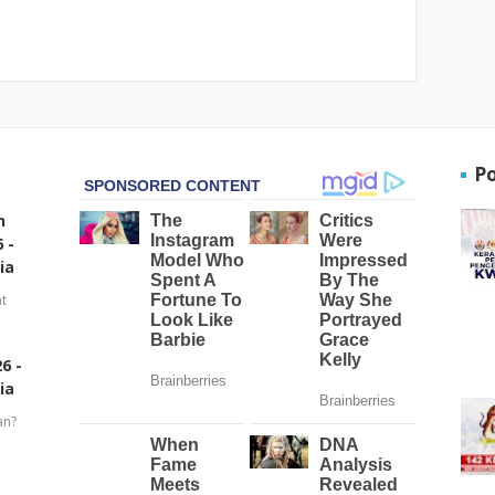
P
n
 -
ia
t
6 -
ia
an?