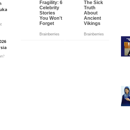
n
buka
t
026
ysia
an?