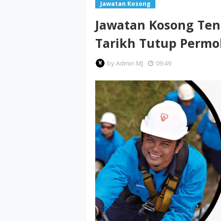
Jawatan Kosong
Jawatan Kosong Ten
Tarikh Tutup Permo
by
Admin MJ
09:49