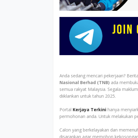
Anda sedang mencari pekerjaan? Berit
Nasional Berhad (TNB)
ada membuka 
semua rakyat Malaysia. Segala makluma
diiklankan untuk tahun 2025.
Portal
Kerjaya Terkini
hanya menyiark
permohonan anda. Untuk melakukan perm
Calon yang berkelayakan dan memenuhi 
disarankan agar memohon kekosongan ja