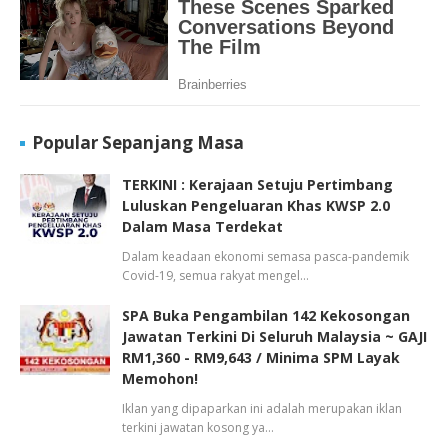
Popular Sepanjang Masa
TERKINI : Kerajaan Setuju Pertimbang
Luluskan Pengeluaran Khas KWSP 2.0
Dalam Masa Terdekat
Dalam keadaan ekonomi semasa pasca-pandemik
Covid-19, semua rakyat mengel…
SPA Buka Pengambilan 142 Kekosongan
Jawatan Terkini Di Seluruh Malaysia ~ GAJI
RM1,360 - RM9,643 / Minima SPM Layak
Memohon!
Iklan yang dipaparkan ini adalah merupakan iklan
terkini jawatan kosong ya…