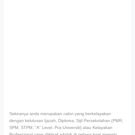
Sekiranya anda merupakan calon yang berkelayakan
dengan kelulusan Ijazah, Diploma, Sijil Persekolahan (PMR,
SPM, STPM, “A” Level, Pra-Universiti) atau Kelayakan
Professional yang diiktiraf adalah di pelawa bagi mengisi