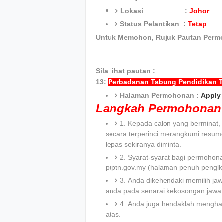
Lokasi :
Johor
Status Pelantikan :
Tetap
Untuk Memohon, Rujuk Pautan Perm
Sila lihat pautan :
13:
Perbadanan Tabung Pendidikan T
Halaman Permohonan :
Apply 
Langkah Permohonan 
1. Kepada calon yang bermina
secara terperinci merangkumi resum
lepas sekiranya diminta.
2. Syarat-syarat bagi permohona
ptptn.gov.my (halaman penuh pengik
3. Anda dikehendaki memilih jaw
anda pada senarai kekosongan jawa
4. Anda juga hendaklah menghan
atas.