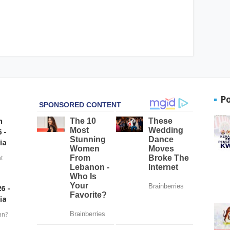
P
n
 -
ia
t
6 -
ia
an?