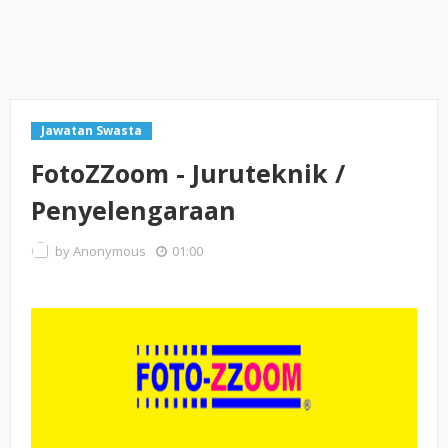
Jawatan Swasta
FotoZZoom - Juruteknik /
Penyelengaraan
by
Anonymous
01:00