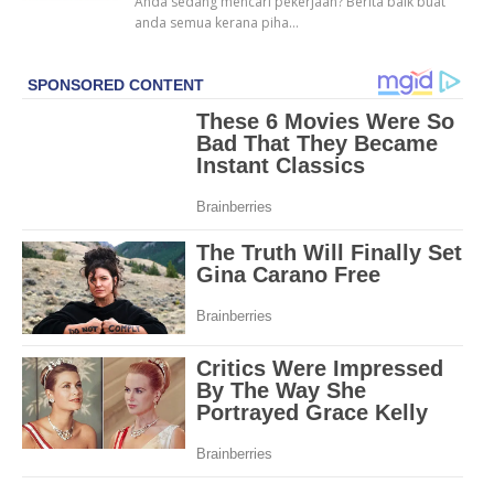
Anda sedang mencari pekerjaan? Berita baik buat
anda semua kerana piha…