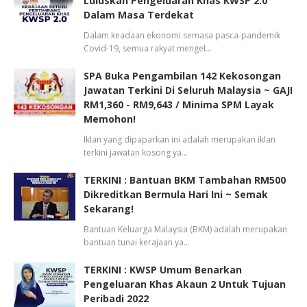
Luluskan Pengeluaran Khas KWSP 2.0
Dalam Masa Terdekat
Dalam keadaan ekonomi semasa pasca-pandemik
Covid-19, semua rakyat mengel…
SPA Buka Pengambilan 142 Kekosongan
Jawatan Terkini Di Seluruh Malaysia ~ GAJI
RM1,360 - RM9,643 / Minima SPM Layak
Memohon!
Iklan yang dipaparkan ini adalah merupakan iklan
terkini jawatan kosong ya…
TERKINI : Bantuan BKM Tambahan RM500
Dikreditkan Bermula Hari Ini ~ Semak
Sekarang!
Bantuan Keluarga Malaysia (BKM) adalah merupakan
bantuan tunai kerajaan ya…
TERKINI : KWSP Umum Benarkan
Pengeluaran Khas Akaun 2 Untuk Tujuan
Peribadi 2022