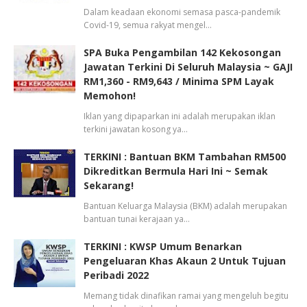
Dalam keadaan ekonomi semasa pasca-pandemik
Covid-19, semua rakyat mengel…
SPA Buka Pengambilan 142 Kekosongan
Jawatan Terkini Di Seluruh Malaysia ~ GAJI
RM1,360 - RM9,643 / Minima SPM Layak
Memohon!
Iklan yang dipaparkan ini adalah merupakan iklan
terkini jawatan kosong ya…
TERKINI : Bantuan BKM Tambahan RM500
Dikreditkan Bermula Hari Ini ~ Semak
Sekarang!
Bantuan Keluarga Malaysia (BKM) adalah merupakan
bantuan tunai kerajaan ya…
TERKINI : KWSP Umum Benarkan
Pengeluaran Khas Akaun 2 Untuk Tujuan
Peribadi 2022
Memang tidak dinafikan ramai yang mengeluh begitu