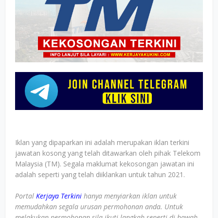
Iklan yang dipaparkan ini adalah merupakan iklan terkini
jawatan kosong yang telah ditawarkan oleh pihak Telekom
Malaysia (TM). Segala maklumat kekosongan jawatan ini
adalah seperti yang telah diiklankan untuk tahun 2021.
Portal
Kerjaya Terkini
hanya menyiarkan iklan untuk
memudahkan segala urusan permohonan anda. Untuk
melakukan permohonan sila ikuti langkah seperti di bawah.