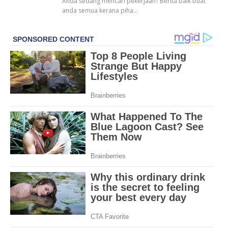
Anda sedang mencari pekerjaan? Berita baik buat
anda semua kerana piha…