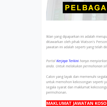
Iklan yang dipaparkan ini adalah merup
ditawarkan oleh pihak Watson's Perso
jawatan ini adalah seperti yang telah d
Portal
Kerjaya Terkini
hanya menyiarkan
anda. Untuk melakukan permohonan sila 
Calon yang layak dan memenuhi segala s
untuk memohon kekosongan seperti yan
segala syarat dan maklumat kekosonga
permohonan.
MAKLUMAT JAWATAN KOS