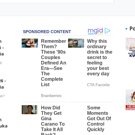
P
n
 -
ia
t
6 -
ia
an?
n
buka