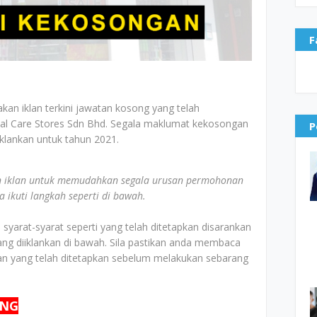
F
akan iklan terkini jawatan kosong yang telah
nal Care Stores Sdn Bhd. Segala maklumat kekosongan
P
iiklankan untuk tahun 2021.
 iklan untuk memudahkan segala urusan permohonan
ikuti langkah seperti di bawah.
yarat-syarat seperti yang telah ditetapkan disarankan
g diiklankan di bawah. Sila pastikan anda membaca
n yang telah ditetapkan sebelum melakukan sebarang
ONG