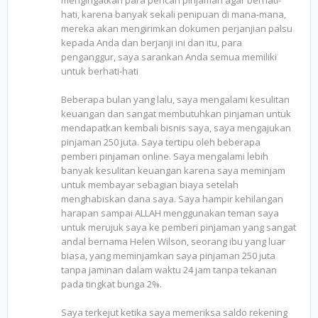
mengingatkan para pencari pinjaman agar berhati-
hati, karena banyak sekali penipuan di mana-mana,
mereka akan mengirimkan dokumen perjanjian palsu
kepada Anda dan berjanji ini dan itu, para
penganggur, saya sarankan Anda semua memiliki
untuk berhati-hati
Beberapa bulan yang lalu, saya mengalami kesulitan
keuangan dan sangat membutuhkan pinjaman untuk
mendapatkan kembali bisnis saya, saya mengajukan
pinjaman 250 juta. Saya tertipu oleh beberapa
pemberi pinjaman online. Saya mengalami lebih
banyak kesulitan keuangan karena saya meminjam
untuk membayar sebagian biaya setelah
menghabiskan dana saya. Saya hampir kehilangan
harapan sampai ALLAH menggunakan teman saya
untuk merujuk saya ke pemberi pinjaman yang sangat
andal bernama Helen Wilson, seorang ibu yang luar
biasa, yang meminjamkan saya pinjaman 250 juta
tanpa jaminan dalam waktu 24 jam tanpa tekanan
pada tingkat bunga 2%.
Saya terkejut ketika saya memeriksa saldo rekening