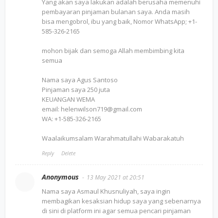
Yang akan saya lakukan adalah berusaha memenuhi
pembayaran pinjaman bulanan saya. Anda masih
bisa mengobrol, ibu yang baik, Nomor WhatsApp; +1-
585-326-2165
mohon bijak dan semoga Allah membimbing kita
semua
Nama saya Agus Santoso
Pinjaman saya 250 juta
KEUANGAN WEMA
email: helenwilson719@gmail.com
WA: +1-585-326-2165
Waalaikumsalam Warahmatullahi Wabarakatuh
Reply
Delete
Anonymous
13 May 2021 at 20:51
Nama saya Asmaul Khusnuliyah, saya ingin
membagikan kesaksian hidup saya yang sebenarnya
di sini di platform ini agar semua pencari pinjaman