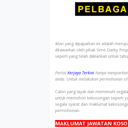
Iklan yang dipaparkan ini adalah merup
ditawarkan oleh pihak Sime Darby Prop
seperti yang telah diiklankan untuk tah
Portal
Kerjaya Terkini
hanya menyiarkan
anda. Untuk melakukan permohonan sila 
Calon yang layak dan memenuhi segala s
untuk memohon kekosongan seperti yan
segala syarat dan maklumat kekosonga
permohonan.
MAKLUMAT JAWATAN KOS