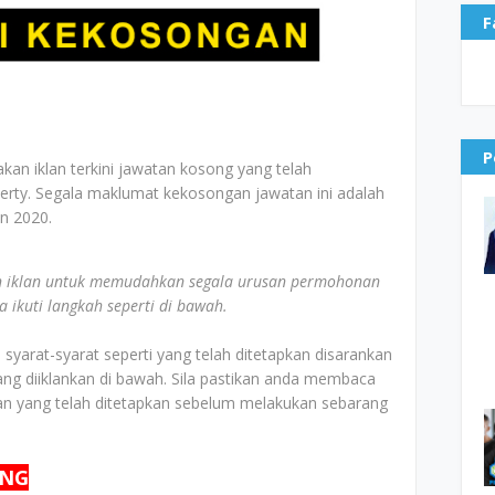
F
P
akan iklan terkini jawatan kosong yang telah
erty. Segala maklumat kekosongan jawatan ini adalah
un 2020.
 iklan untuk memudahkan segala urusan permohonan
ikuti langkah seperti di bawah.
yarat-syarat seperti yang telah ditetapkan disarankan
g diiklankan di bawah. Sila pastikan anda membaca
n yang telah ditetapkan sebelum melakukan sebarang
ONG