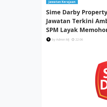
Jawatan Kerajaan
Sime Darby Propert
Jawatan Terkini Amb
SPM Layak Memoho
by
Admin MJ
22:06