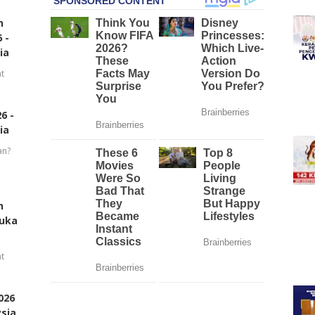
n
 -
ia
t
6 -
ia
an?
n
buka
t
026
ysia