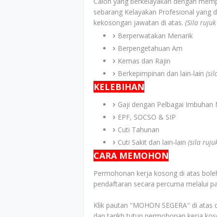
Calon yang berkelayakan dengan memp
sebarang Kelayakan Profesional yang d
kekosongan jawatan di atas.
(Sila ruju
Berperwatakan Menarik
Berpengetahuan Am
Kemas dan Rajin
Berkepimpinan dan lain-lain
(si
KELEBIHAN
Gaji dengan Pelbagai Imbuhan 
EPF, SOCSO & SIP
Cuti Tahunan
Cuti Sakit dan lain-lain
(sila ruj
CARA MEMOHON
Permohonan kerja kosong di atas boleh
pendaftaran secara percuma melalui pa
Klik pautan "MOHON SEGERA" di atas d
dan tarikh tutup permohonan kerja kos