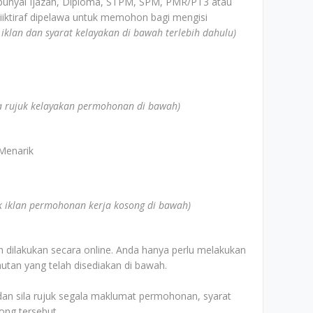
unyai Ijazah, Diploma, STPM, SPM, PMR/PT3 atau
iiktiraf dipelawa untuk memohon bagi mengisi
k iklan dan syarat kelayakan di bawah terlebih dahulu)
la rujuk kelayakan permohonan di bawah)
Menarik
uk iklan permohonan kerja kosong di bawah)
 dilakukan secara online. Anda hanya perlu melakukan
utan yang telah disediakan di bawah.
an sila rujuk segala maklumat permohonan, syarat
ong tersebut.