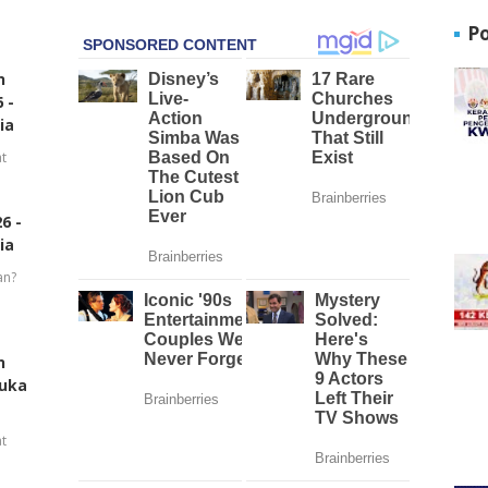
P
n
 -
ia
t
6 -
ia
an?
n
buka
t