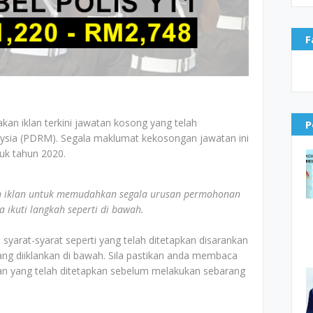
F
akan iklan terkini jawatan kosong yang telah
P
laysia (PDRM). Segala maklumat kekosongan jawatan ini
tuk tahun 2020.
 iklan untuk memudahkan segala urusan permohonan
ikuti langkah seperti di bawah.
yarat-syarat seperti yang telah ditetapkan disarankan
g diiklankan di bawah. Sila pastikan anda membaca
n yang telah ditetapkan sebelum melakukan sebarang