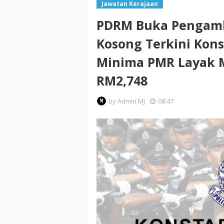
Jawatan Kerajaan
PDRM Buka Pengamb
Kosong Terkini Kons
Minima PMR Layak M
RM2,748
by
Admin MJ
08:47