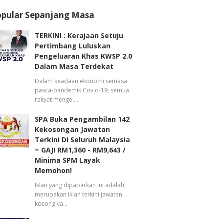
opular Sepanjang Masa
TERKINI : Kerajaan Setuju
Pertimbang Luluskan
Pengeluaran Khas KWSP 2.0
Dalam Masa Terdekat
Dalam keadaan ekonomi semasa
pasca-pandemik Covid-19, semua
rakyat mengel…
SPA Buka Pengambilan 142
Kekosongan Jawatan
Terkini Di Seluruh Malaysia
~ GAJI RM1,360 - RM9,643 /
Minima SPM Layak
Memohon!
Iklan yang dipaparkan ini adalah
merupakan iklan terkini jawatan
kosong ya…