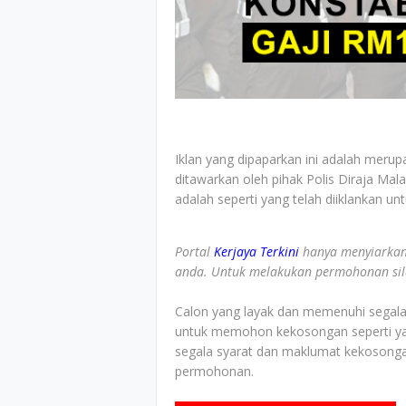
Iklan yang dipaparkan ini adalah merup
ditawarkan oleh pihak Polis Diraja Ma
adalah seperti yang telah diiklankan un
Portal
Kerjaya Terkini
hanya menyiarkan
anda. Untuk melakukan permohonan sila 
Calon yang layak dan memenuhi segala s
untuk memohon kekosongan seperti yan
segala syarat dan maklumat kekosonga
permohonan.