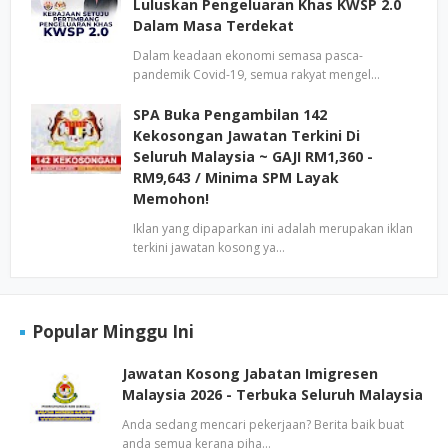
Luluskan Pengeluaran Khas KWSP 2.0
Dalam Masa Terdekat
Dalam keadaan ekonomi semasa pasca-
pandemik Covid-19, semua rakyat mengel…
SPA Buka Pengambilan 142
Kekosongan Jawatan Terkini Di
Seluruh Malaysia ~ GAJI RM1,360 -
RM9,643 / Minima SPM Layak
Memohon!
Iklan yang dipaparkan ini adalah merupakan iklan
terkini jawatan kosong ya…
Popular Minggu Ini
Jawatan Kosong Jabatan Imigresen
Malaysia 2026 - Terbuka Seluruh Malaysia
Anda sedang mencari pekerjaan? Berita baik buat
anda semua kerana piha…