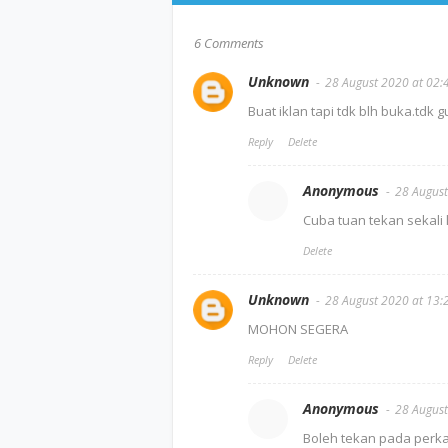
6 Comments
Unknown
28 August 2020 at 02:
Buat iklan tapi tdk blh buka.tdk 
Reply
Delete
Anonymous
28 August
Cuba tuan tekan sekali l
Delete
Unknown
28 August 2020 at 13:
MOHON SEGERA
Reply
Delete
Anonymous
28 August
Boleh tekan pada perk