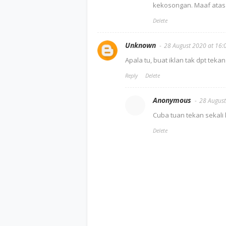
kekosongan. Maaf atas k
Delete
Unknown
28 August 2020 at 16:
Apala tu, buat iklan tak dpt tekan
Reply
Delete
Anonymous
28 August
Cuba tuan tekan sekali l
Delete