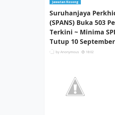
Jawatan Kosong
Suruhanjaya Perkh
(SPANS) Buka 503 P
Terkini ~ Minima S
Tutup 10 September
by
Anonymous
18:02