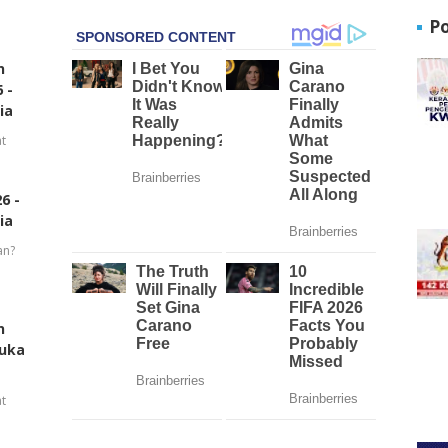
P
n
 -
ia
t
6 -
ia
an?
n
buka
t