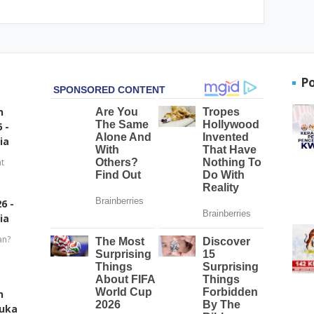
P
n
 -
ia
t
6 -
ia
an?
n
buka