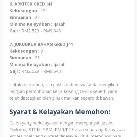
6. ARKITEK GRED J41
Kekosongan :
19
Simpanan :
20
Minima Kelayakan :
Ijazah
Gaji :
RM2,529 - RM9,643
7. JURUUKUR BAHAN GRED J41
Kekosongan :
9
Simpanan :
25
Minima Kelayakan :
Ijazah
Gaji :
RM2,529 - RM9,643
Untuk memohon, sila pastikan bahawa anda mengikuti
langkah permohonan kerja kosong terkini seperti yang
telah ditetapkan oleh pihak majikan seperti di bawah.
Syarat & Kelayakan Memohon:
Calon yang berkelayakan dengan mempunyai Ijazah,
Diploma, STPM, SPM, PMR/PT3 atau sebarang Kelayakan
Profesional yang diiktiraf dipelawa untuk memohon bagi