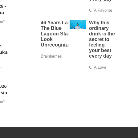
6 -
ia
an?
n
buka
t
026
ysia
an?