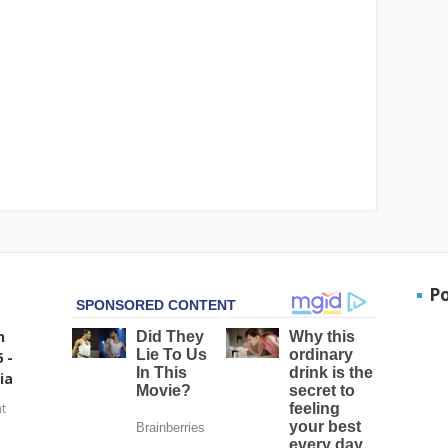
P
n
 -
ia
t