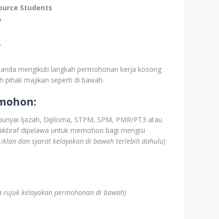
source Students
y
y
 anda mengikuti langkah permohonan kerja kosong
eh pihak majikan seperti di bawah.
emohon:
unyai Ijazah, Diploma, STPM, SPM, PMR/PT3 atau
iiktiraf dipelawa untuk memohon bagi mengisi
k iklan dan syarat kelayakan di bawah terlebih dahulu)
la rujuk kelayakan permohonan di bawah)