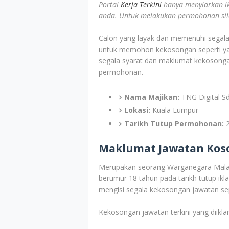
Portal
Kerja Terkini
hanya menyiarkan i
anda. Untuk melakukan permohonan sila 
Calon yang layak dan memenuhi segala s
untuk memohon kekosongan seperti yan
segala syarat dan maklumat kekosonga
permohonan.
Nama Majikan:
TNG Digital S
Lokasi:
Kuala Lumpur
Tarikh Tutup Permohonan:
2
Maklumat Jawatan Kos
Merupakan seorang Warganegara Malays
berumur 18 tahun pada tarikh tutup ik
mengisi segala kekosongan jawatan sepe
Kekosongan jawatan terkini yang diiklan