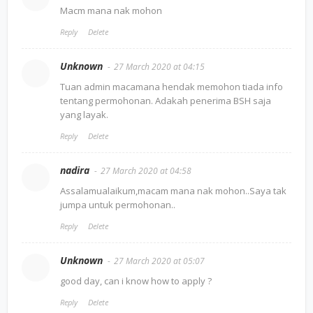
Macm mana nak mohon
Reply
Delete
Unknown
27 March 2020 at 04:15
Tuan admin macamana hendak memohon tiada info
tentang permohonan. Adakah penerima BSH saja
yang layak.
Reply
Delete
nadira
27 March 2020 at 04:58
Assalamualaikum,macam mana nak mohon..Saya tak
jumpa untuk permohonan..
Reply
Delete
Unknown
27 March 2020 at 05:07
good day, can i know how to apply ?
Reply
Delete