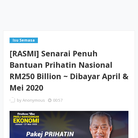
Isu Semasa
[RASMI] Senarai Penuh
Bantuan Prihatin Nasional
RM250 Billion ~ Dibayar April &
Mei 2020
by
Anonymous
00:57