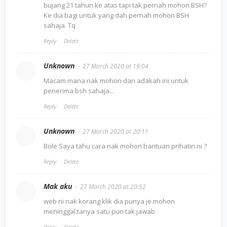
bujang 21 tahun ke atas tapi tak pernah mohon BSH?
Ke dia bagi untuk yang dah pernah mohon BSH
sahaja. Tq
Reply
Delete
Unknown
27 March 2020 at 19:04
Macam mana nak mohon dan adakah ini untuk
penerima bsh sahaja...
Reply
Delete
Unknown
27 March 2020 at 20:11
Bole Saya tahu cara nak mohon bantuan prihatin ni ?
Reply
Delete
Mak aku
27 March 2020 at 20:52
web ni nak korang klik dia punya je.mohon
meninggal.tanya satu pun tak jawab
Reply
Delete