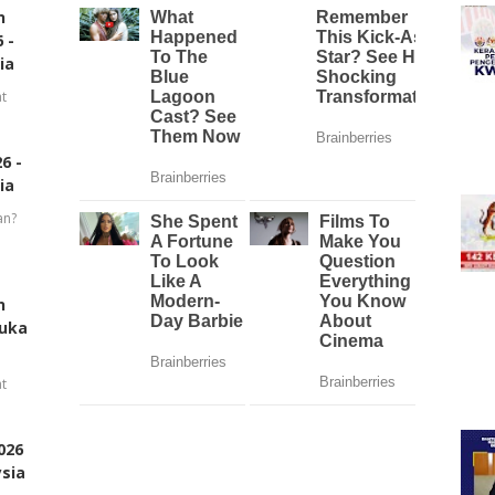
n
 -
ia
t
6 -
ia
an?
n
buka
t
026
ysia