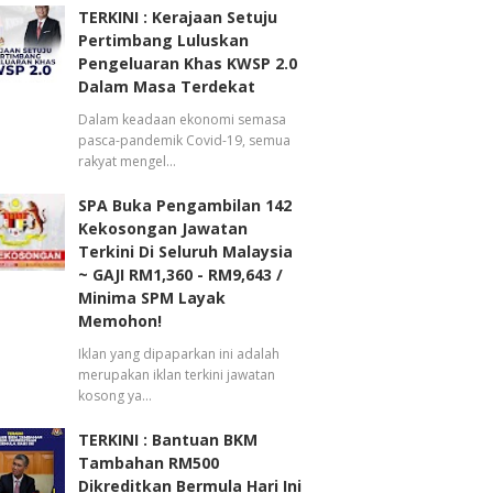
TERKINI : Kerajaan Setuju
Pertimbang Luluskan
Pengeluaran Khas KWSP 2.0
Dalam Masa Terdekat
Dalam keadaan ekonomi semasa
pasca-pandemik Covid-19, semua
rakyat mengel…
SPA Buka Pengambilan 142
Kekosongan Jawatan
Terkini Di Seluruh Malaysia
~ GAJI RM1,360 - RM9,643 /
Minima SPM Layak
Memohon!
Iklan yang dipaparkan ini adalah
merupakan iklan terkini jawatan
kosong ya…
TERKINI : Bantuan BKM
Tambahan RM500
Dikreditkan Bermula Hari Ini