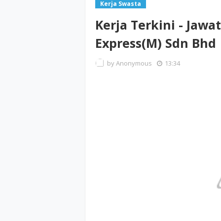
Kerja Swasta
Kerja Terkini - Jaw
Express(M) Sdn Bhd
by
Anonymous
13:34