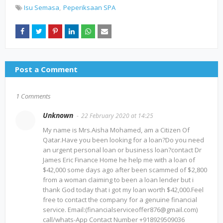
Isu Semasa
Peperiksaan SPA
Post a Comment
1 Comments
Unknown
22 February 2020 at 14:25
My name is Mrs.Aisha Mohamed, am a Citizen Of
Qatar.Have you been looking for a loan?Do you need
an urgent personal loan or business loan?contact Dr
James Eric Finance Home he help me with a loan of
$42,000 some days ago after been scammed of $2,800
from a woman claiming to been a loan lender but i
thank God today that i got my loan worth $42,000.Feel
free to contact the company for a genuine financial
service. Email:(financialserviceoffer876@gmail.com)
call/whats-App Contact Number +918929509036