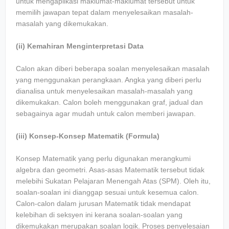
untuk mengaplikasi maklumat-maklumat tersebut untuk
memilih jawapan tepat dalam menyelesaikan masalah-
masalah yang dikemukakan.
(ii) Kemahiran Menginterpretasi Data
Calon akan diberi beberapa soalan menyelesaikan masalah
yang menggunakan perangkaan. Angka yang diberi perlu
dianalisa untuk menyelesaikan masalah-masalah yang
dikemukakan. Calon boleh menggunakan graf, jadual dan
sebagainya agar mudah untuk calon memberi jawapan.
(iii) Konsep-Konsep Matematik (Formula)
Konsep Matematik yang perlu digunakan merangkumi
algebra dan geometri. Asas-asas Matematik tersebut tidak
melebihi Sukatan Pelajaran Menengah Atas (SPM). Oleh itu,
soalan-soalan ini dianggap sesuai untuk kesemua calon.
Calon-calon dalam jurusan Matematik tidak mendapat
kelebihan di seksyen ini kerana soalan-soalan yang
dikemukakan merupakan soalan logik. Proses penyelesaian