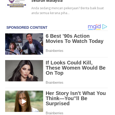
Seluruh Malaysia
Anda sedang mencari pekerjaan? Berita baik buat
anda semua kerana piha…