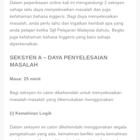
Dalam peperiksaan online kali ini mengandungi 2 seksyen
sahaja iaitu
daya menyelesaikan masalah
dan juga
kefahaman bahasa inggeris
. Bagi daya menyelesaikan
masalah, anda perlu tahu dan ingatkan kembali apa yang
anda pelajari ketika Sijil Pelajaran Malaysia dahulu. Begitu
juga kefahaman bahasa Inggeris yang baru sahaja
diperkenalkan.
SEKSYEN A – DAYA PENYELESAIAN
MASALAH
Masa: 25 minit
Bagi seksyen ini calon dikehendaki untuk menyelesaikan
masalah-masalah yang dikemukakan menggunakan:
(i) Kemahiran Logik
Dalam seksyen ini calon dikehendaki menggunakan segala
pengetahuan yang ada, kemahiran berfikir serta kemahiran