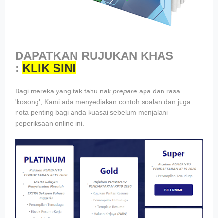
DAPATKAN RUJUKAN KHAS
:
KLIK SINI
Bagi mer
eka yang tak tahu nak
prepare
apa dan rasa
'kosong', Kami ada menyediakan contoh soalan dan juga
nota penting bagi anda kuasai sebelum menjalani
peperiksaan online ini.