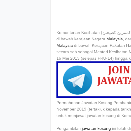
Kementerian Kesihatan (كمنترين كصيحتن) merupakan salah satu kementerian yang diwujudkan
di bawah kerajaan Negara
Malaysia
, da
Malaysia
di bawah Kerajaan Pakatan Har
secara sah sebagai Menteri Kesihatan 
16 Mei 2013 (selepas PRU-14) hingga ki
Permohonan Jawatan Kosong Pembantu 
November 2019 (tertakluk kepada tarikh
untuk menjawat jawatan kosong di Keme
Pengambilan
jawatan kosong
ini telah 