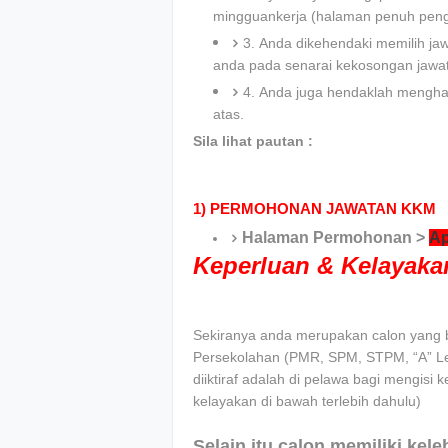
mingguankerja (halaman penuh pengi
3. Anda dikehendaki memilih ja
anda pada senarai kekosongan jawa
4. Anda juga hendaklah menghan
atas.
Sila lihat pautan :
1)
PERMOHONAN JAWATAN KKM
Halaman Permohonan >
Ap
Keperluan & Kelayak
Sekiranya anda
merupakan calon yang be
Persekolahan (PMR, SPM, STPM, “A” Leve
diiktiraf adalah di pelawa bagi mengisi k
kelayakan di bawah terlebih dahulu)
Selain itu calon memiliki kel