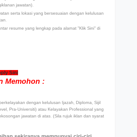
klanan jawatan).
watan serta lokasi yang bersesuaian dengan kelulusan
tan.
tar resume yang lengkap pada alamat "Klik Sini" di
ply Sini
an Memohon :
rkelayakan dengan kelulusan Ijazah, Diploma, Sijil
l, Pra-Universiti) atau Kelayakan Professional yang
ekosongan jawatan di atas. (Sila rujuk iklan dan syarat
ebihan sekiranya mempunyai ciri-ciri