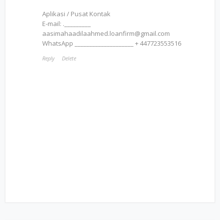
Aplikasi / Pusat Kontak
E-mail: ._________
aasimahaadilaahmed.loanfirm@gmail.com
WhatsApp ____________________ + 447723553516
Reply
Delete