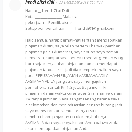
hendi Zikri didi
23 December 2019 at 14:37
Nama: __ Hendi Zikri Didi
Kota: _______________ Malacca
pekerjaan: _ Pemilik bisnis
Setiap pemberitahuan: ____ hendidi01@gmail.com
Halo semua, harap berhati-hati tentang mendapatkan
pinjaman di sini, saya telah bertemu banyak pemberi
pinjaman palsu di internet, saya tipuan saya hampir
menyerah, sampai saya bertemu seorang teman yang
baru saja mengajukan pinjaman dan dia mendapat
pinjaman tanpa stres, jadi dia memperkenalkan saya
pada PERUSAHAAN PINJAMAN AASIMAHA ADILA
AASIMAHA ADILA yang sah, saya mengajukan
permohonan untuk Rm1, 3 juta. Saya memiliki
pinjaman dalam waktu kurang dari 2 jam hanya dalam
1% tanpa jaminan. Saya sangat senang karena saya
diselamatkan dari menjadi miskin dengan hutang. jadi
saya menyarankan semua orang di sini
membutuhkan pinjaman untuk menghubungi
AASIMAHA dan saya meyakinkan Anda bahwa Anda
akan mendapatkan pinjaman Anda.