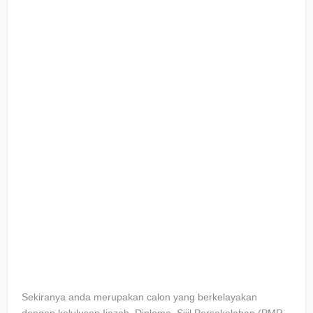
Sekiranya anda merupakan calon yang berkelayakan
dengan kelulusan Ijazah, Diploma, Sijil Persekolahan (PMR,