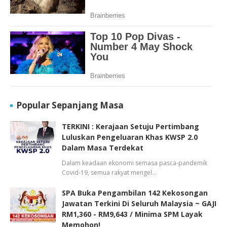
Popular Sepanjang Masa
TERKINI : Kerajaan Setuju Pertimbang
Luluskan Pengeluaran Khas KWSP 2.0
Dalam Masa Terdekat
Dalam keadaan ekonomi semasa pasca-pandemik
Covid-19, semua rakyat mengel…
SPA Buka Pengambilan 142 Kekosongan
Jawatan Terkini Di Seluruh Malaysia ~ GAJI
RM1,360 - RM9,643 / Minima SPM Layak
Memohon!