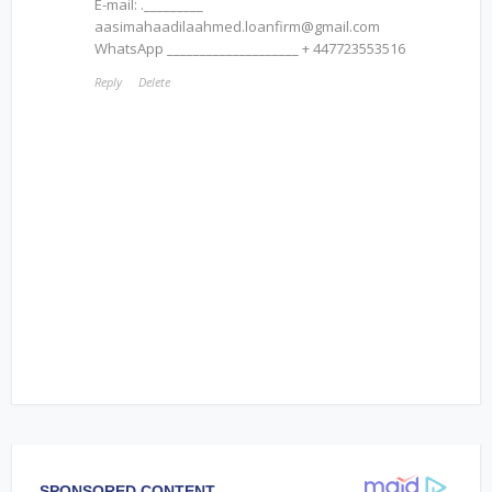
E-mail: ._________
aasimahaadilaahmed.loanfirm@gmail.com
WhatsApp ____________________ + 447723553516
Reply
Delete