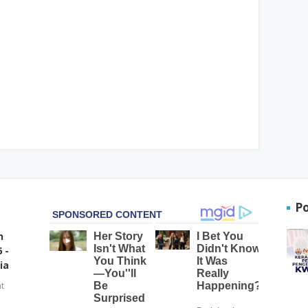
P
n
 -
ia
t