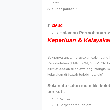
atas.
Sila lihat pautan :
1)
MARDI
Halaman Permohonan 
Keperluan & Kelayak
Sekiranya anda merupakan calon yang be
Persekolahan (PMR, SPM, STPM, “A” Leve
diiktiraf adalah di pelawa bagi mengisi k
kelayakan di bawah terlebih dahulu)
Selain itu calon memiliki kel
berikut :
Kemas
Berpengetahuan am