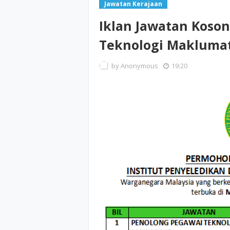
Jawatan Kerajaan
Iklan Jawatan Koso
Teknologi Makluma
by
Anonymous
19:20