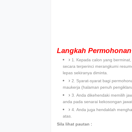
Langkah Permohonan 
1. Kepada calon yang bermina
secara terperinci merangkumi resum
lepas sekiranya diminta.
2. Syarat-syarat bagi permohona
maukerja (halaman penuh pengiklana
3. Anda dikehendaki memilih ja
anda pada senarai kekosongan jawa
4. Anda juga hendaklah menghan
atas.
Sila lihat pautan :