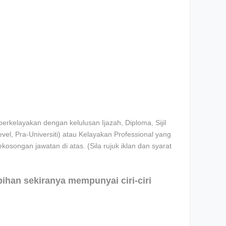
rkelayakan dengan kelulusan Ijazah, Diploma, Sijil
l, Pra-Universiti) atau Kelayakan Professional yang
ekosongan jawatan di atas. (Sila rujuk iklan dan syarat
ebihan sekiranya mempunyai ciri-ciri