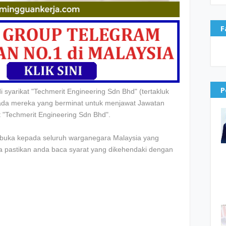
F
P
 syarikat "Techmerit Engineering Sdn Bhd"
(tertakluk
epada mereka yang berminat untuk menjawat Jawatan
t "Techmerit Engineering Sdn Bhd".
dibuka kepada seluruh warganegara Malaysia yang
la pastikan anda baca syarat yang dikehendaki dengan