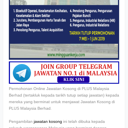
Permohonan Online Jawatan Kosong di PLUS Malaysia
Berhad
(tertakluk kepada tarikh tutup setiap jawatan) kepada
mereka yang berminat untuk menjawat Jawatan Kosong
di
PLUS Malaysia Berhad
.
Pengambilan
jawatan kosong
ini telah dibuka kepada