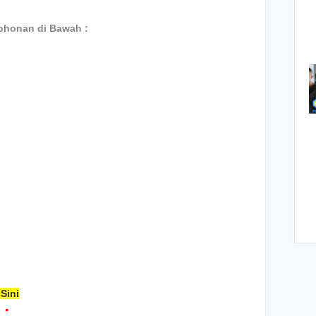
ohonan di Bawah :
Sini
: