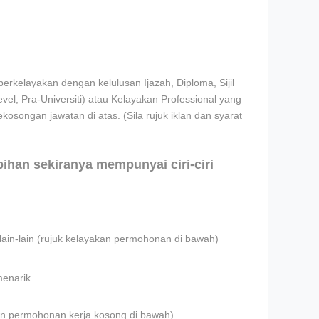
rkelayakan dengan kelulusan Ijazah, Diploma, Sijil
l, Pra-Universiti) atau Kelayakan Professional yang
ekosongan jawatan di atas. (Sila rujuk iklan dan syarat
ebihan sekiranya mempunyai ciri-ciri
lain-lain (rujuk kelayakan permohonan di bawah)
menarik
iklan permohonan kerja kosong di bawah)