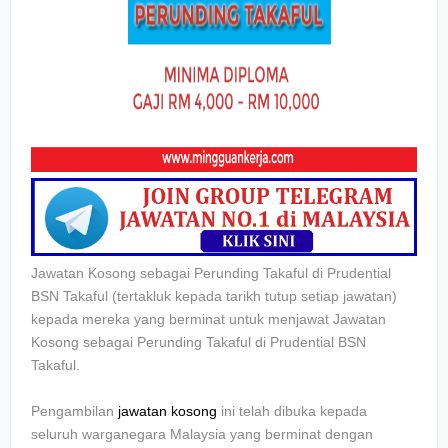
Jawatan Kosong sebagai Perunding Takaful di Prudential
BSN Takaful
(tertakluk kepada tarikh tutup setiap jawatan)
kepada mereka yang berminat untuk menjawat Jawatan
Kosong sebagai
Perunding Takaful di Prudential BSN
Takaful.
Pengambilan
jawatan kosong
ini telah dibuka kepada
seluruh warganegara Malaysia yang berminat dengan