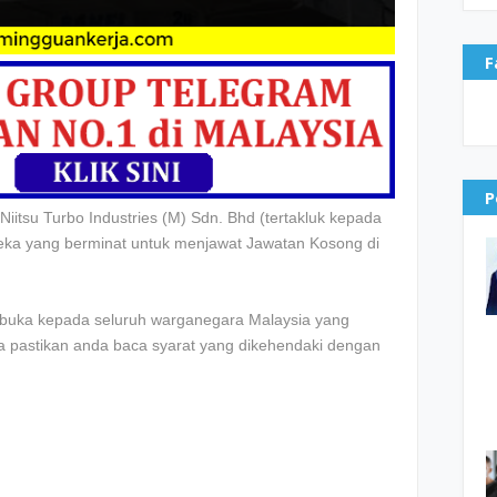
F
P
iitsu Turbo Industries (M) Sdn. Bhd
(tertakluk kepada
reka yang berminat untuk menjawat Jawatan Kosong di
dibuka kepada seluruh warganegara Malaysia yang
la pastikan anda baca syarat yang dikehendaki dengan