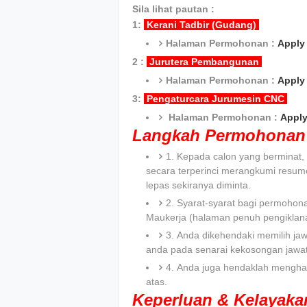
Sila lihat pautan :
1:
Kerani Tadbir (Gudang)
Halaman Permohonan :
Apply 
2 :
Jurutera Pembangunan
Halaman Permohonan :
Apply 
3:
Pengaturcara Jurumesin CNC
Halaman Permohonan :
Apply
Langkah Permohonan 
1. Kepada calon yang bermina
secara terperinci merangkumi resum
lepas sekiranya diminta.
2. Syarat-syarat bagi permohona
Maukerja (halaman penuh pengiklana
3. Anda dikehendaki memilih jaw
anda pada senarai kekosongan jawa
4. Anda juga hendaklah menghan
atas.
Keperluan & Kelayak