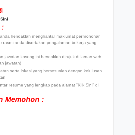
n)
Sini
:
t, anda hendaklah menghantar maklumat permohonan
e rasmi anda disertakan pengalaman bekerja yang
n jawatan kosong ini hendaklah dirujuk di laman web
n jawatan).
atan serta lokasi yang bersesuaian dengan kelulusan
tan.
tar resume yang lengkap pada alamat "Klik Sini" di
an Memohon :