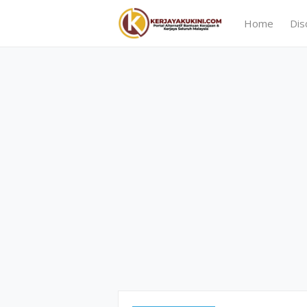
Home
Dis