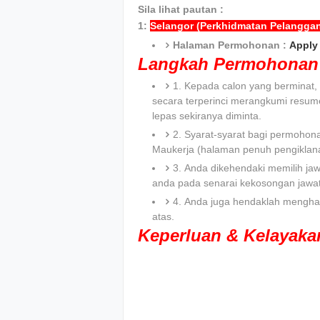
Sila lihat pautan :
1:
Selangor (Perkhidmatan Pelangga
Halaman Permohonan :
Apply 
Langkah Permohonan 
1. Kepada calon yang bermina
secara terperinci merangkumi resum
lepas sekiranya diminta.
2. Syarat-syarat bagi permohona
Maukerja (halaman penuh pengiklana
3. Anda dikehendaki memilih jaw
anda pada senarai kekosongan jawa
4. Anda juga hendaklah menghan
atas.
Keperluan & Kelayak