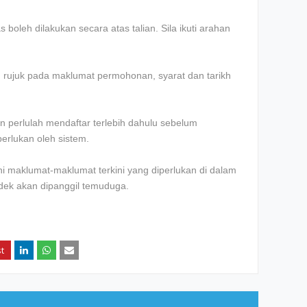
boleh dilakukan secara atas talian. Sila ikuti arahan
an rujuk pada maklumat permohonan, syarat dan tarikh
 perlulah mendaftar terlebih dahulu sebelum
erlukan oleh sistem.
 maklumat-maklumat terkini yang diperlukan di dalam
ndek akan dipanggil temuduga.