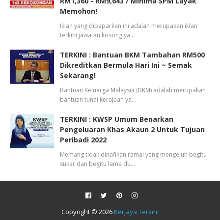
RM1,360 - RM9,643 / Minima SPM Layak
Memohon!
Iklan yang dipaparkan ini adalah merupakan iklan
terkini jawatan kosong ya…
TERKINI : Bantuan BKM Tambahan RM500
Dikreditkan Bermula Hari Ini ~ Semak
Sekarang!
Bantuan Keluarga Malaysia (BKM) adalah merupakan
bantuan tunai kerajaan ya…
TERKINI : KWSP Umum Benarkan
Pengeluaran Khas Akaun 2 Untuk Tujuan
Peribadi 2022
Memang tidak dinafikan ramai yang mengeluh begitu
sukar dan begitu lama du…
Copyright ©
2026
Kerjaya Terkini