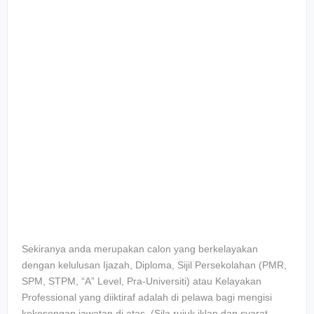
Sekiranya anda merupakan calon yang berkelayakan
dengan kelulusan Ijazah, Diploma, Sijil Persekolahan (PMR,
SPM, STPM, “A” Level, Pra-Universiti) atau Kelayakan
Professional yang diiktiraf adalah di pelawa bagi mengisi
kekosongan jawatan di atas. (Sila rujuk iklan dan syarat