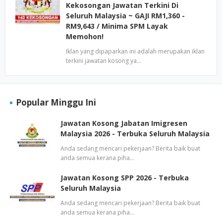
Kekosongan Jawatan Terkini Di
Seluruh Malaysia ~ GAJI RM1,360 -
RM9,643 / Minima SPM Layak
Memohon!
Iklan yang dipaparkan ini adalah merupakan iklan
terkini jawatan kosong ya…
Popular Minggu Ini
Jawatan Kosong Jabatan Imigresen
Malaysia 2026 - Terbuka Seluruh Malaysia
Anda sedang mencari pekerjaan? Berita baik buat
anda semua kerana piha…
Jawatan Kosong SPP 2026 - Terbuka
Seluruh Malaysia
Anda sedang mencari pekerjaan? Berita baik buat
anda semua kerana piha…