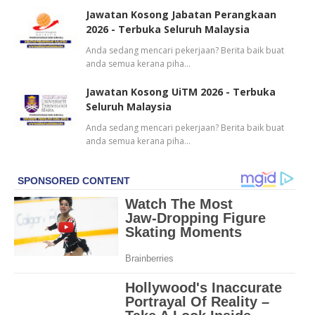
Jawatan Kosong Jabatan Perangkaan
2026 - Terbuka Seluruh Malaysia
Anda sedang mencari pekerjaan? Berita baik buat
anda semua kerana piha…
Jawatan Kosong UiTM 2026 - Terbuka
Seluruh Malaysia
Anda sedang mencari pekerjaan? Berita baik buat
anda semua kerana piha…