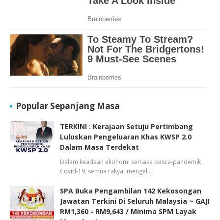
Popular Sepanjang Masa
TERKINI : Kerajaan Setuju Pertimbang
Luluskan Pengeluaran Khas KWSP 2.0
Dalam Masa Terdekat
Dalam keadaan ekonomi semasa pasca-pandemik
Covid-19, semua rakyat mengel…
SPA Buka Pengambilan 142 Kekosongan
Jawatan Terkini Di Seluruh Malaysia ~ GAJI
RM1,360 - RM9,643 / Minima SPM Layak