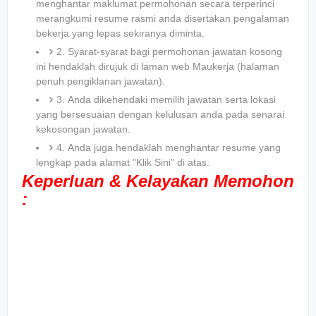
menghantar maklumat permohonan secara terperinci
merangkumi resume rasmi anda disertakan pengalaman
bekerja yang lepas sekiranya diminta.
2. Syarat-syarat bagi permohonan jawatan kosong
ini hendaklah dirujuk di laman web Maukerja (halaman
penuh pengiklanan jawatan).
3. Anda dikehendaki memilih jawatan serta lokasi
yang bersesuaian dengan kelulusan anda pada senarai
kekosongan jawatan.
4. Anda juga hendaklah menghantar resume yang
lengkap pada alamat "Klik Sini" di atas.
Keperluan & Kelayakan Memohon
: