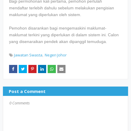
Bagi permohonan kali pertama, pemohon perlulah
mendaftar terlebih dahulu sebelum melakukan pengisian
maklumat yang diperlukan oleh sistem.
Pemohon disarankan bagi mengemaskini maklumat-
maklumat terkini yang diperlukan di dalam sistem ini. Calon
yang disenaraikan pendek akan dipanggil temuduga.
Jawatan Swasta
Negeri Johor
Post a Comment
0 Comments