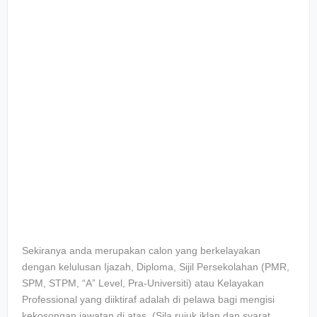
Sekiranya anda merupakan calon yang berkelayakan
dengan kelulusan Ijazah, Diploma, Sijil Persekolahan (PMR,
SPM, STPM, “A” Level, Pra-Universiti) atau Kelayakan
Professional yang diiktiraf adalah di pelawa bagi mengisi
kekosongan jawatan di atas. (Sila rujuk iklan dan syarat