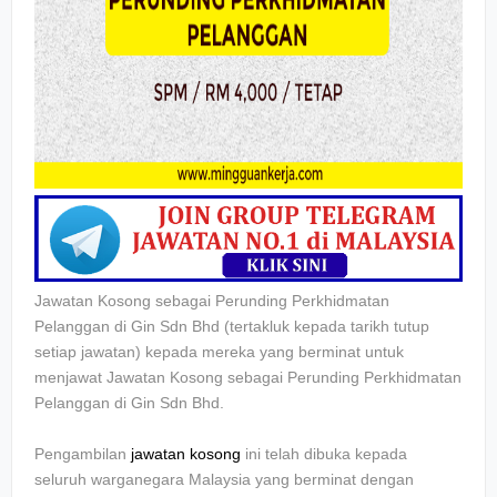
Jawatan Kosong sebagai Perunding Perkhidmatan
Pelanggan di Gin Sdn Bhd
(tertakluk kepada tarikh tutup
setiap jawatan) kepada mereka yang berminat untuk
menjawat Jawatan Kosong sebagai
Perunding Perkhidmatan
Pelanggan di Gin Sdn Bhd.
Pengambilan
jawatan kosong
ini telah dibuka kepada
seluruh warganegara Malaysia yang berminat dengan