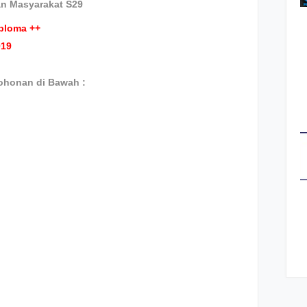
n Masyarakat S29
ploma ++
019
ohonan di Bawah :