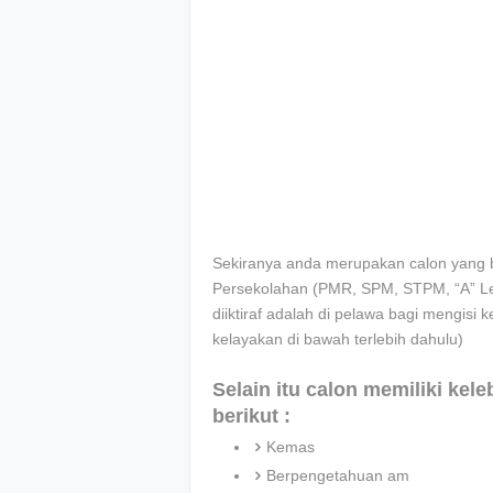
Sekiranya anda merupakan calon yang be
Persekolahan (PMR, SPM, STPM, “A” Leve
diiktiraf adalah di pelawa bagi mengisi k
kelayakan di bawah terlebih dahulu)
Selain itu calon memiliki kel
berikut :
Kemas
Berpengetahuan am