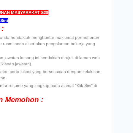
NAN MASYARAKAT S29
Sini
:
t, anda hendaklah menghantar maklumat permohonan
e rasmi anda disertakan pengalaman bekerja yang
n jawatan kosong ini hendaklah dirujuk di laman web
klanan jawatan).
atan serta lokasi yang bersesuaian dengan kelulusan
tan.
tar resume yang lengkap pada alamat "Klik Sini" di
an Memohon :