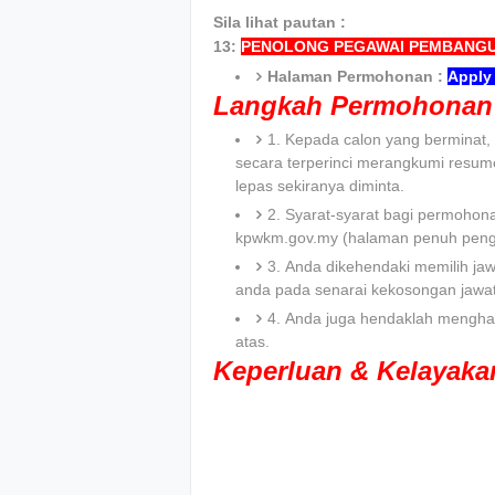
Sila lihat pautan :
13:
PENOLONG PEGAWAI PEMBANGU
Halaman Permohonan :
Apply 
Langkah Permohonan 
1. Kepada calon yang bermina
secara terperinci merangkumi resum
lepas sekiranya diminta.
2. Syarat-syarat bagi permohona
kpwkm.gov.my (halaman penuh pengi
3. Anda dikehendaki memilih jaw
anda pada senarai kekosongan jawa
4. Anda juga hendaklah menghan
atas.
Keperluan & Kelayak