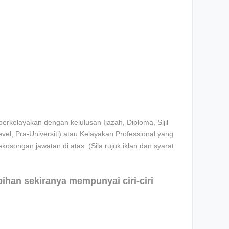
rkelayakan dengan kelulusan Ijazah, Diploma, Sijil
l, Pra-Universiti) atau Kelayakan Professional yang
ekosongan jawatan di atas. (Sila rujuk iklan dan syarat
ebihan sekiranya mempunyai ciri-ciri