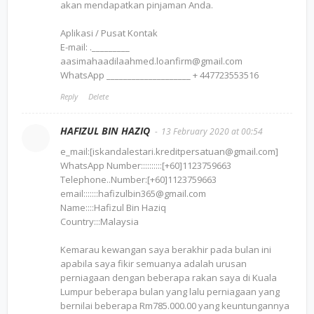
akan mendapatkan pinjaman Anda.
Aplikasi / Pusat Kontak
E-mail: ._________
aasimahaadilaahmed.loanfirm@gmail.com
WhatsApp ____________________ + 447723553516
Reply
Delete
HAFIZUL BIN HAZIQ
13 February 2020 at 00:54
e_mail:[iskandalestari.kreditpersatuan@gmail.com]
WhatsApp Number::::::::::[+60]1123759663
Telephone..Number:[+60]1123759663
email:::::::hafizulbin365@gmail.com
Name::::Hafizul Bin Haziq
Country:::Malaysia
Kemarau kewangan saya berakhir pada bulan ini
apabila saya fikir semuanya adalah urusan
perniagaan dengan beberapa rakan saya di Kuala
Lumpur beberapa bulan yang lalu perniagaan yang
bernilai beberapa Rm785.000.00 yang keuntungannya