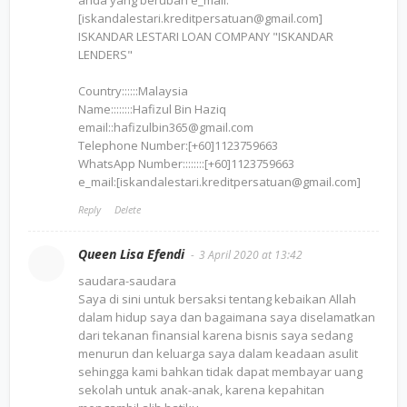
anda yang berubah e_mail:
[iskandalestari.kreditpersatuan@gmail.com]
ISKANDAR LESTARI LOAN COMPANY "ISKANDAR
LENDERS"
Country::::::Malaysia
Name::::::::Hafizul Bin Haziq
email::hafizulbin365@gmail.com
Telephone Number:[+60]1123759663
WhatsApp Number::::::::[+60]1123759663
e_mail:[iskandalestari.kreditpersatuan@gmail.com]
Reply
Delete
Queen Lisa Efendi
3 April 2020 at 13:42
saudara-saudara
Saya di sini untuk bersaksi tentang kebaikan Allah
dalam hidup saya dan bagaimana saya diselamatkan
dari tekanan finansial karena bisnis saya sedang
menurun dan keluarga saya dalam keadaan asulit
sehingga kami bahkan tidak dapat membayar uang
sekolah untuk anak-anak, karena kepahitan