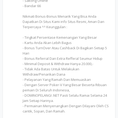
- Sakong Online
- Bandar 66
Nikmati Bonus-Bonus Menarik Yang Bisa Anda
Dapatkan Di Situs Kami info Situs Resmi, Aman Dan
Terpercaya ^^ Keunggulan :
- Tingkat Persentase Kemenangan Yang Besar
- Kartu Anda Akan Lebih Bagus
- Bonus TurnOver Atau Cashback Di Bagikan Setiap 5
Hari
- Bonus Referral Dan Extra Refferal Seumur Hidup
- Minimal Deposit & Withdraw Hanya 20.000,-
- Tidak Ada Batas Untuk Melakukan
Withdraw/Penarikan Dana
- Pelayanan Yang Ramah Dan Memuaskan
- Dengan Server Poker-V Yang Besar Beserta Ribuan
pemain Di Seluruh Indonesia,
- DOMINOPELANGI .NET Pasti Selalu Ramai Selama 24
Jam Setiap Harinya.
- Permainan Menyenangkan Dengan Dilayani Oleh CS
cantik, Sopan, Dan Ramah.