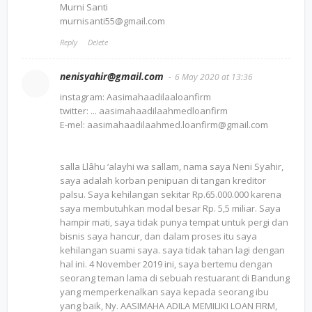
Murni Santi
murnisanti55@gmail.com
Reply
Delete
nenisyahir@gmail.com
6 May 2020 at 13:36
instagram: Aasimahaadilaaloanfirm
twitter: ... aasimahaadilaahmedloanfirm
E-mel: aasimahaadilaahmed.loanfirm@gmail.com
salla Llâhu ‘alayhi wa sallam, nama saya Neni Syahir,
saya adalah korban penipuan di tangan kreditor
palsu. Saya kehilangan sekitar Rp.65.000.000 karena
saya membutuhkan modal besar Rp. 5,5 miliar. Saya
hampir mati, saya tidak punya tempat untuk pergi dan
bisnis saya hancur, dan dalam proses itu saya
kehilangan suami saya. saya tidak tahan lagi dengan
hal ini. 4 November 2019 ini, saya bertemu dengan
seorang teman lama di sebuah restuarant di Bandung
yang memperkenalkan saya kepada seorang ibu
yang baik, Ny. AASIMAHA ADILA MEMILIKI LOAN FIRM,