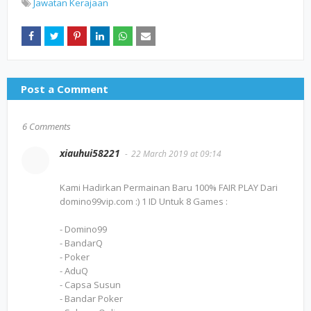
Jawatan Kerajaan
Post a Comment
6 Comments
xiauhui58221
22 March 2019 at 09:14
Kami Hadirkan Permainan Baru 100% FAIR PLAY Dari
domino99vip.com :) 1 ID Untuk 8 Games :
- Domino99
- BandarQ
- Poker
- AduQ
- Capsa Susun
- Bandar Poker