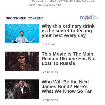
Anda sedang mencari pekerjaan? Berita baik buat
anda semua kerana piha…