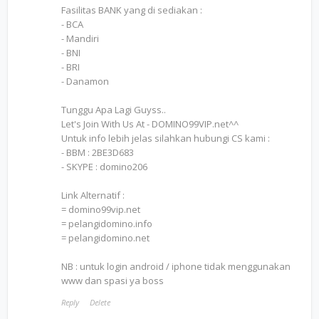
Fasilitas BANK yang di sediakan :
- BCA
- Mandiri
- BNI
- BRI
- Danamon
Tunggu Apa Lagi Guyss..
Let's Join With Us At - DOMINO99VIP.net^^
Untuk info lebih jelas silahkan hubungi CS kami :
- BBM : 2BE3D683
- SKYPE : domino206
Link Alternatif :
= domino99vip.net
= pelangidomino.info
= pelangidomino.net
NB : untuk login android / iphone tidak menggunakan
www dan spasi ya boss
Reply
Delete