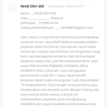
hendi Zikri didi
23 December 2019 at 15:19
Nama: __ Hendi Zikri Didi
Kota: _______________ Malacca
pekerjaan: _ Pemilik bisnis
Setiap pemberitahuan: ____ hendidi01@gmail.com
Halo semua, harap berhati-hati tentang mendapatkan
pinjaman di sini, saya telah bertemu banyak pemberi
pinjaman palsu di internet, saya tipuan saya hampir
menyerah, sampai saya bertemu seorang teman yang
baru saja mengajukan pinjaman dan dia mendapat
pinjaman tanpa stres, jadi dia memperkenalkan saya
pada PERUSAHAAN PINJAMAN AASIMAHA ADILA
AASIMAHA ADILA yang sah, saya mengajukan
permohonan untuk Rm1, 3 juta. Saya memiliki
pinjaman dalam waktu kurang dari 2 jam hanya dalam
1% tanpa jaminan. Saya sangat senang karena saya
diselamatkan dari menjadi miskin dengan hutang. jadi
saya menyarankan semua orang di sini
membutuhkan pinjaman untuk menghubungi
AASIMAHA dan saya meyakinkan Anda bahwa Anda