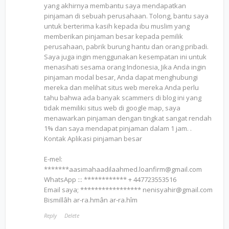
yang akhirnya membantu saya mendapatkan
pinjaman di sebuah perusahaan. Tolong, bantu saya
untuk berterima kasih kepada ibu muslim yang
memberikan pinjaman besar kepada pemilik
perusahaan, pabrik burung hantu dan orang pribadi.
Saya juga ingin menggunakan kesempatan ini untuk
menasihati sesama orang Indonesia, Jika Anda ingin
pinjaman modal besar, Anda dapat menghubungi
mereka dan melihat situs web mereka Anda perlu
tahu bahwa ada banyak scammers di blog ini yang
tidak memiliki situs web di google map, saya
menawarkan pinjaman dengan tingkat sangat rendah
1% dan saya mendapat pinjaman dalam 1 jam. .
Kontak Aplikasi pinjaman besar
E-mel:
*******aasimahaadilaahmed.loanfirm@gmail.com
WhatsApp ::: ************ + 447723553516
Email saya; ***************** nenisyahir@gmail.com
Bismillâh ar-ra.hmân ar-ra.hîm
Reply
Delete