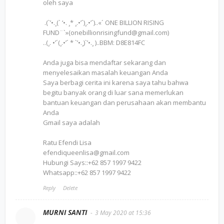
oleh saya
.(`’•.¸(` ‘•. ¸* ¸.•’´)¸.•’´)..«´ ONE BILLION RISING
FUND¨`»(onebillionrisingfund@gmail.com)
..(¸. •’´(¸.•’´ * `’•.¸)`’•.¸ )..BBM: D8E814FC
Anda juga bisa mendaftar sekarang dan
menyelesaikan masalah keuangan Anda
Saya berbagi cerita ini karena saya tahu bahwa
begitu banyak orang di luar sana memerlukan
bantuan keuangan dan perusahaan akan membantu
Anda
Gmail saya adalah
Ratu Efendi Lisa
efendiqueenlisa@gmail.com
Hubungi Says::+62 857 1997 9422
Whatsapp::+62 857 1997 9422
Reply
Delete
MURNI SANTI
3 May 2020 at 15:36