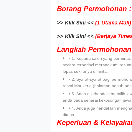
Borang Permohonan :
>> Klik Sini <<
(1 Utama Mall)
>> Klik Sini <<
(Berjaya Time
Langkah Permohonan 
1. Kepada calon yang bermina
secara terperinci merangkumi resum
lepas sekiranya diminta.
2. Syarat-syarat bagi permohona
rasmi Maukerja (halaman penuh peng
3. Anda dikehendaki memilih ja
anda pada senarai kekosongan jawa
4. Anda juga hendaklah menghan
diatas.
Keperluan & Kelayak