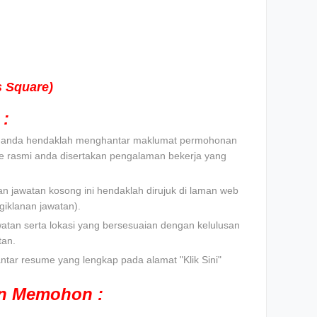
s Square)
:
t, anda hendaklah menghantar maklumat permohonan
e rasmi anda disertakan pengalaman bekerja yang
n jawatan kosong ini hendaklah dirujuk di laman web
iklanan jawatan).
watan serta lokasi yang bersesuaian dengan kelulusan
tan.
tar resume yang lengkap pada alamat "Klik Sini"
an Memohon :