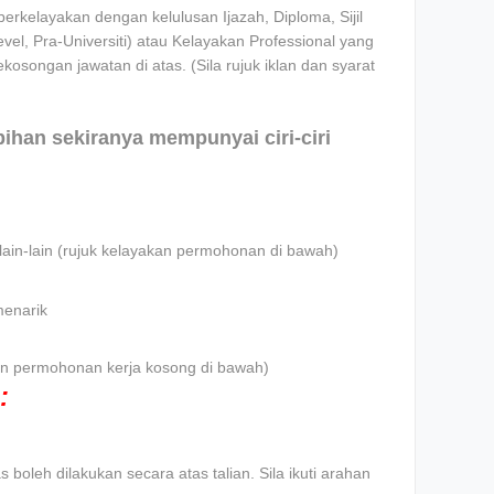
rkelayakan dengan kelulusan Ijazah, Diploma, Sijil
l, Pra-Universiti) atau Kelayakan Professional yang
ekosongan jawatan di atas. (Sila rujuk iklan dan syarat
ebihan sekiranya mempunyai ciri-ciri
lain-lain (rujuk kelayakan permohonan di bawah)
menarik
iklan permohonan kerja kosong di bawah)
:
boleh dilakukan secara atas talian. Sila ikuti arahan