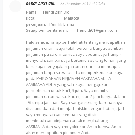
hendi Zikri didi
23 December 2019 at 13:45
Nama: __ Hendi Zikri Didi
Kota: _______________ Malacca
pekerjaan: _ Pemilik bisnis
Setiap pemberitahuan: ____ hendidi01@gmail.com
Halo semua, harap berhati-hati tentang mendapatkan
pinjaman di sini, saya telah bertemu banyak pemberi
pinjaman palsu di internet, saya tipuan saya hampir
menyerah, sampai saya bertemu seorang teman yang
baru saja mengajukan pinjaman dan dia mendapat
pinjaman tanpa stres, jadi dia memperkenalkan saya
pada PERUSAHAAN PINJAMAN AASIMAHA ADILA
AASIMAHA ADILA yang sah, saya mengajukan
permohonan untuk Rm1, 3 juta. Saya memiliki
pinjaman dalam waktu kurang dari 2 jam hanya dalam
1% tanpa jaminan. Saya sangat senang karena saya
diselamatkan dari menjadi miskin dengan hutang. jadi
saya menyarankan semua orang di sini
membutuhkan pinjaman untuk menghubungi
AASIMAHA dan saya meyakinkan Anda bahwa Anda
akan mendapatkan pinjaman Anda.