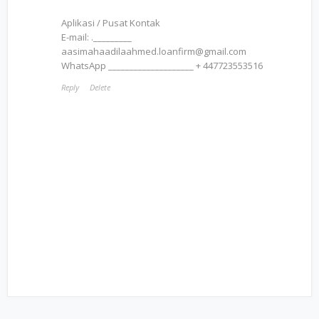
Aplikasi / Pusat Kontak
E-mail: ._________
aasimahaadilaahmed.loanfirm@gmail.com
WhatsApp ____________________ + 447723553516
Reply
Delete