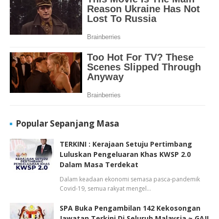
Popular Sepanjang Masa
TERKINI : Kerajaan Setuju Pertimbang
Luluskan Pengeluaran Khas KWSP 2.0
Dalam Masa Terdekat
Dalam keadaan ekonomi semasa pasca-pandemik
Covid-19, semua rakyat mengel…
SPA Buka Pengambilan 142 Kekosongan
Jawatan Terkini Di Seluruh Malaysia ~ GAJI