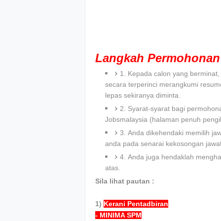
Langkah Permohonan 
1. Kepada calon yang bermina
secara terperinci merangkumi resum
lepas sekiranya diminta.
2. Syarat-syarat bagi permohona
Jobsmalaysia (halaman penuh pengik
3. Anda dikehendaki memilih ja
anda pada senarai kekosongan jawa
4. Anda juga hendaklah menghan
atas.
Sila lihat pautan :
1)
Kerani Pentadbiran
- MINIMA SPM