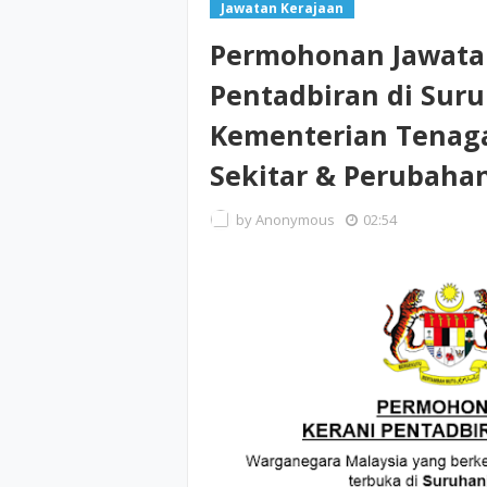
Jawatan Kerajaan
Permohonan Jawata
Pentadbiran di Sur
Kementerian Tenaga,
Sekitar & Perubahan
by
Anonymous
02:54