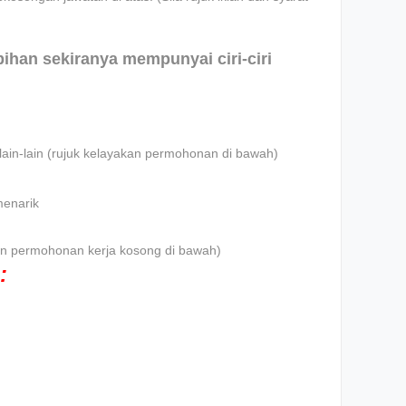
ebihan sekiranya mempunyai ciri-ciri
lain-lain (rujuk kelayakan permohonan di bawah)
menarik
iklan permohonan kerja kosong di bawah)
: