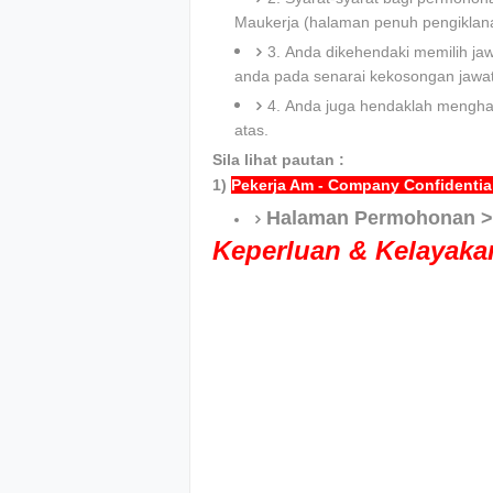
Maukerja (halaman penuh pengiklana
3. Anda dikehendaki memilih ja
anda pada senarai kekosongan jawa
4. Anda juga hendaklah menghan
atas.
Sila lihat pautan :
1)
Pekerja Am - Company Confidentia
Halaman Permohonan 
Keperluan & Kelayak