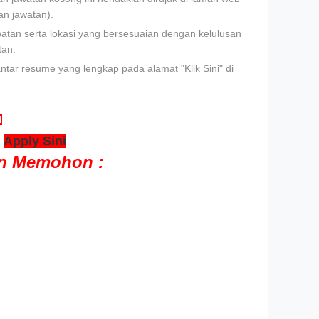
n jawatan).
watan serta lokasi yang bersesuaian dengan kelulusan
tan.
tar resume yang lengkap pada alamat "Klik Sini" di
l
>
Apply Sini
an Memohon :