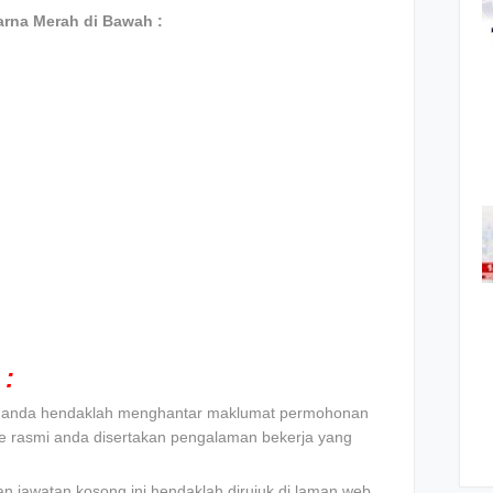
rna Merah di Bawah :
:
t, anda hendaklah menghantar maklumat permohonan
e rasmi anda disertakan pengalaman bekerja yang
n jawatan kosong ini hendaklah dirujuk di laman web